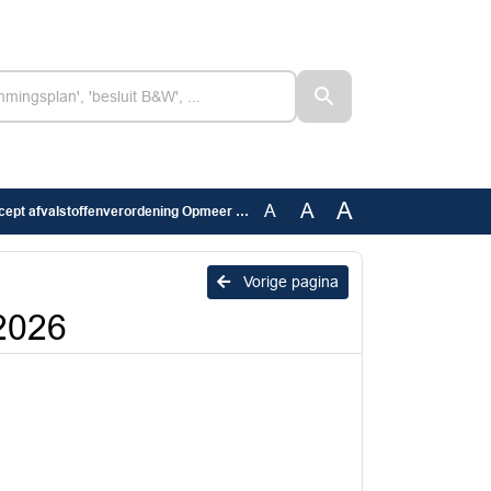
A
A
A
ept afvalstoffenverordening Opmeer 2026
Vorige pagina
2026