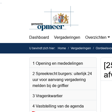
Ga naar de inhoud van deze pagina
Ga naar het zoeken
Ga naar het menu
Dashboard
Vergaderingen
Overzichten
U bevindt zich hier:
Home
Vergaderingen
Oordeelsvo
[2
1 Opening en mededelingen
af
2 Spreekrecht burgers: uiterlijk 24
uur voor aanvang vergadering
melden bij de griffier
3 Vragenkwartier
4 Vaststelling van de agenda