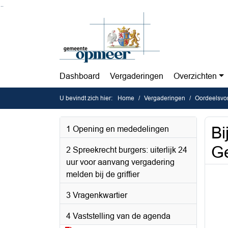
Ga naar de inhoud van deze pagina
Ga naar het zoeken
Ga naar het menu
Dashboard
Vergaderingen
Overzichten
U bevindt zich hier:
Home
Vergaderingen
Oordeelsvo
Bi
1 Opening en mededelingen
G
2 Spreekrecht burgers: uiterlijk 24
uur voor aanvang vergadering
melden bij de griffier
3 Vragenkwartier
4 Vaststelling van de agenda