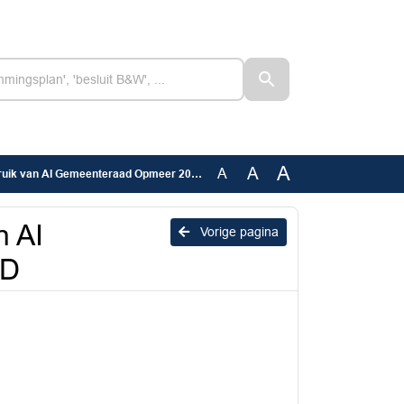
A
A
A
ruik van AI Gemeenteraad Opmeer 2026 OUD
n AI
Vorige pagina
UD