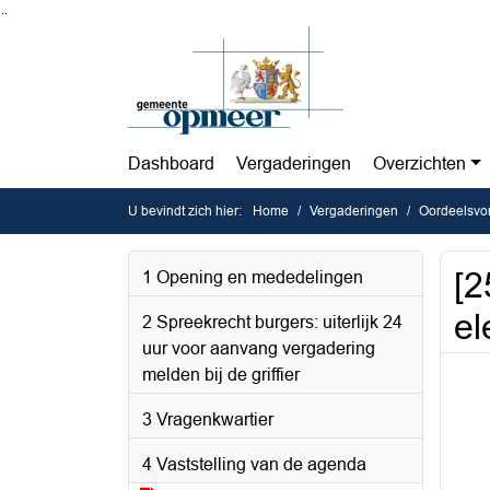
Ga naar de inhoud van deze pagina
Ga naar het zoeken
Ga naar het menu
Dashboard
Vergaderingen
Overzichten
U bevindt zich hier:
Home
Vergaderingen
Oordeelsvo
[2
1 Opening en mededelingen
el
2 Spreekrecht burgers: uiterlijk 24
uur voor aanvang vergadering
melden bij de griffier
3 Vragenkwartier
4 Vaststelling van de agenda