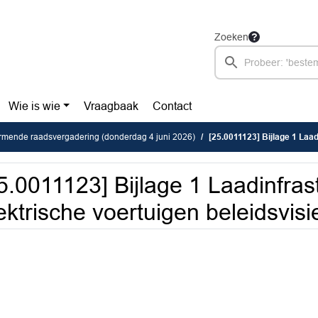
Zoeken
Wie is wie
Vraagbaak
Contact
rmende raadsvergadering (donderdag 4 juni 2026)
[25.0011123] Bijlage 1 Laadinfrastru
5.0011123] Bijlage 1 Laadinfras
ektrische voertuigen beleidsvisi