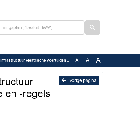
A
A
A
ctuur elektrische voertuigen beleidsvisie en -regels
tructuur
Vorige pagina
e en -regels