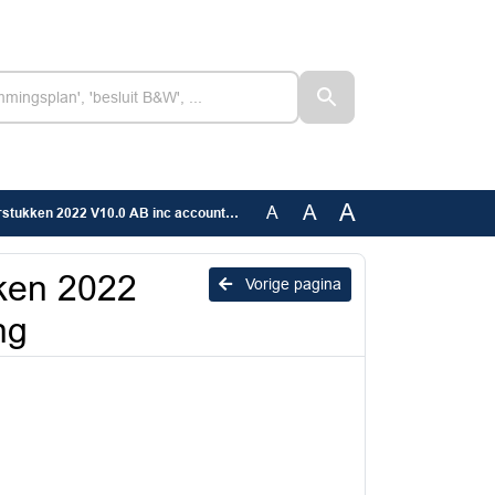
A
A
A
ken 2022 V10.0 AB inc accountantsverklaring
kken 2022
Vorige pagina
ng