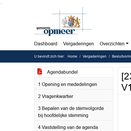
Ga naar de inhoud van deze pagina
Ga naar het zoeken
Ga naar het menu
Dashboard
Vergaderingen
Overzichten
U bevindt zich hier:
Home
Vergaderingen
Besluitvorm
Agendabundel
[2
1 Opening en mededelingen
V1
2 Vragenkwartier
3 Bepalen van de stemvolgorde
bij hoofdelijke stemming
4 Vaststelling van de agenda