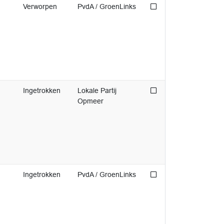
Niet afgedaan
Verworpen
PvdA / GroenLinks
Niet afgedaan
Ingetrokken
Lokale Partij
Opmeer
Niet afgedaan
Ingetrokken
PvdA / GroenLinks