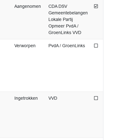
Afgedaan
Aangenomen
CDA DSV
Gemeentebelangen
Lokale Partij
Opmeer PvdA /
GroenLinks VVD
Niet afgedaan
Verworpen
PvdA / GroenLinks
Niet afgedaan
Ingetrokken
VVD