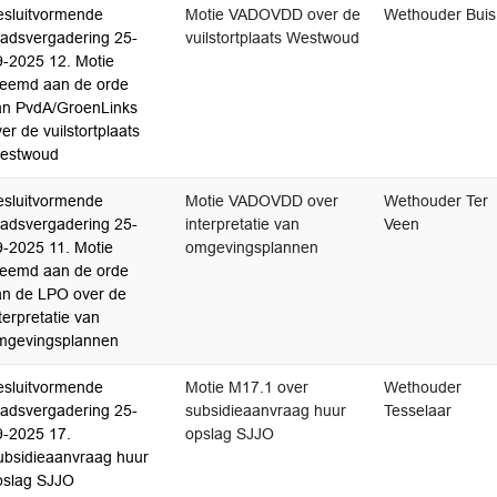
esluitvormende
Motie VADOVDD over de
Wethouder Buis
aadsvergadering 25-
vuilstortplaats Westwoud
9-2025 12. Motie
reemd aan de orde
an PvdA/GroenLinks
er de vuilstortplaats
estwoud
esluitvormende
Motie VADOVDD over
Wethouder Ter
aadsvergadering 25-
interpretatie van
Veen
9-2025 11. Motie
omgevingsplannen
reemd aan de orde
an de LPO over de
terpretatie van
mgevingsplannen
esluitvormende
Motie M17.1 over
Wethouder
aadsvergadering 25-
subsidieaanvraag huur
Tesselaar
9-2025 17.
opslag SJJO
ubsidieaanvraag huur
pslag SJJO