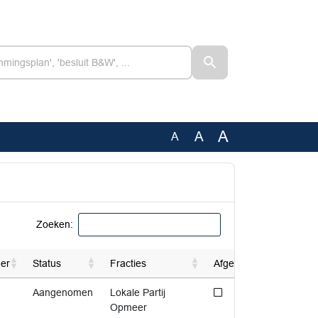
A
A
A
Zoeken:
der
Status
Fracties
Afgedaan
Niet afgedaan
Aangenomen
Lokale Partij
Opmeer