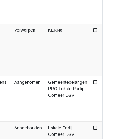
Niet afgedaan
Verworpen
KERN8
Niet afgedaan
ens
Aangenomen
Gemeentebelangen
PRO Lokale Partij
Opmeer DSV
Niet afgedaan
Aangehouden
Lokale Partij
Opmeer DSV