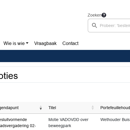
Zoeken
Wie is wie
Vraagbaak
Contact
ties
gendapunt
Titel
Portefeuillehou
esluitvormende
Motie VADOVDD over
Wethouder Buis
aadsvergadering 02-
beweegpark