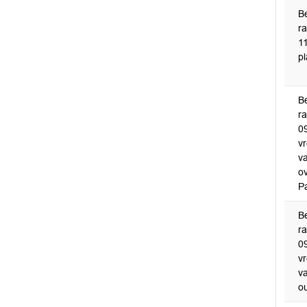
B
r
1
pl
B
r
0
v
v
ov
Pa
B
r
0
v
v
o