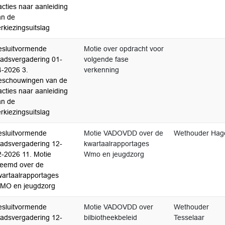
acties naar aanleiding
an de
rkiezingsuitslag
esluitvormende
Motie over opdracht voor
aadsvergadering 01-
volgende fase
4-2026 3.
verkenning
eschouwingen van de
acties naar aanleiding
an de
rkiezingsuitslag
esluitvormende
Motie VADOVDD over de
Wethouder Hag
aadsvergadering 12-
kwartaalrapportages
2-2026 11. Motie
Wmo en jeugdzorg
reemd over de
wartaalrapportages
MO en jeugdzorg
esluitvormende
Motie VADOVDD over
Wethouder
aadsvergadering 12-
bilbiotheekbeleid
Tesselaar