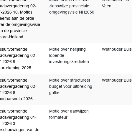
aadsvergadering 02-
zienswijze provinciale
Veen
7-2026 10. Moties
omgevingsvisie NH2050
reemd aan de orde
ver de omgevingsvisie
n de provincie
oord-Holland
esluitvormende
Motie over herijking
Wethouder Buis
aadsvergadering 02-
lopende
7-2026 9.
investeringskredieten
aarrekening 2025
esluitvormende
Motie over structureel
Wethouder Buis
aadsvergadering 02-
budget voor uitbreiding
7-2026 8.
griffie
oorjaarsnota 2026
esluitvormende
Motie over aanwijzen
aadsvergadering 01-
formateur
4-2026 3.
eschouwingen van de