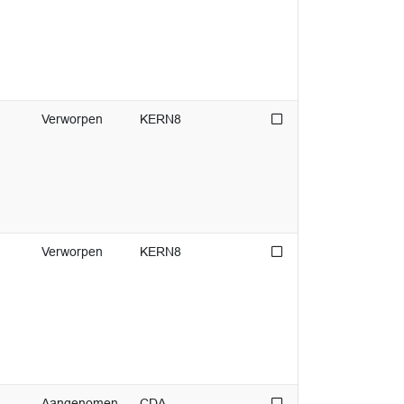
Niet afgedaan
Verworpen
KERN8
Niet afgedaan
Verworpen
KERN8
Niet afgedaan
Aangenomen
CDA