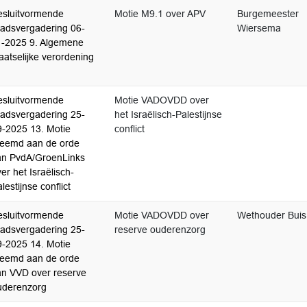
esluitvormende
Motie M9.1 over APV
Burgemeester
aadsvergadering 06-
Wiersema
1-2025 9. Algemene
aatselijke verordening
esluitvormende
Motie VADOVDD over
aadsvergadering 25-
het Israëlisch-Palestijnse
9-2025 13. Motie
conflict
reemd aan de orde
an PvdA/GroenLinks
er het Israëlisch-
lestijnse conflict
esluitvormende
Motie VADOVDD over
Wethouder Buis
aadsvergadering 25-
reserve ouderenzorg
9-2025 14. Motie
reemd aan de orde
an VVD over reserve
uderenzorg