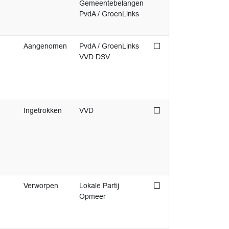
Gemeentebelangen
PvdA / GroenLinks
Niet afgedaan
Aangenomen
PvdA / GroenLinks
VVD DSV
Niet afgedaan
Ingetrokken
VVD
Niet afgedaan
Verworpen
Lokale Partij
Opmeer