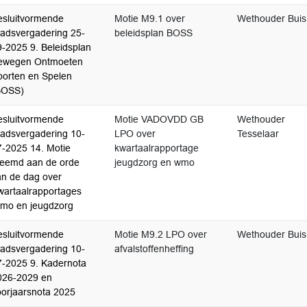
esluitvormende
Motie M9.1 over
Wethouder Buis
aadsvergadering 25-
beleidsplan BOSS
9-2025 9. Beleidsplan
ewegen Ontmoeten
porten en Spelen
BOSS)
esluitvormende
Motie VADOVDD GB
Wethouder
aadsvergadering 10-
LPO over
Tesselaar
7-2025 14. Motie
kwartaalrapportage
reemd aan de orde
jeugdzorg en wmo
an de dag over
wartaalrapportages
mo en jeugdzorg
esluitvormende
Motie M9.2 LPO over
Wethouder Buis
aadsvergadering 10-
afvalstoffenheffing
7-2025 9. Kadernota
026-2029 en
oorjaarsnota 2025