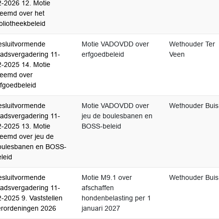
2-2026 12. Motie
reemd over het
bliotheekbeleid
esluitvormende
Motie VADOVDD over
Wethouder Ter
aadsvergadering 11-
erfgoedbeleid
Veen
2-2025 14. Motie
reemd over
rfgoedbeleid
esluitvormende
Motie VADOVDD over
Wethouder Buis
aadsvergadering 11-
jeu de boulesbanen en
2-2025 13. Motie
BOSS-beleid
reemd over jeu de
oulesbanen en BOSS-
leid
esluitvormende
Motie M9.1 over
Wethouder Buis
aadsvergadering 11-
afschaffen
-2025 9. Vaststellen
hondenbelasting per 1
erordeningen 2026
januari 2027