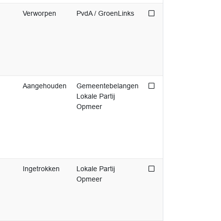
Niet afgedaan
Verworpen
PvdA / GroenLinks
Niet afgedaan
Aangehouden
Gemeentebelangen
Lokale Partij
Opmeer
Niet afgedaan
Ingetrokken
Lokale Partij
Opmeer