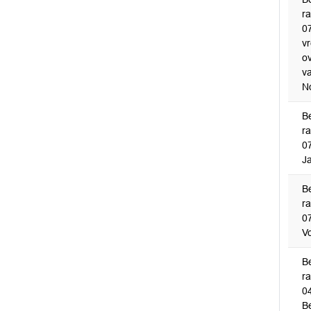
r
0
v
o
va
N
B
r
0
J
B
r
0
V
B
r
0
B