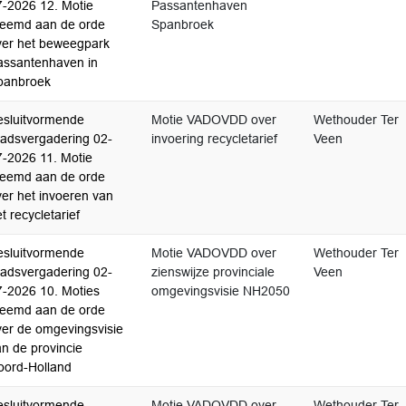
7-2026 12. Motie
Passantenhaven
reemd aan de orde
Spanbroek
ver het beweegpark
assantenhaven in
panbroek
esluitvormende
Motie VADOVDD over
Wethouder Ter
aadsvergadering 02-
invoering recycletarief
Veen
7-2026 11. Motie
reemd aan de orde
ver het invoeren van
t recycletarief
esluitvormende
Motie VADOVDD over
Wethouder Ter
aadsvergadering 02-
zienswijze provinciale
Veen
7-2026 10. Moties
omgevingsvisie NH2050
reemd aan de orde
ver de omgevingsvisie
n de provincie
oord-Holland
esluitvormende
Motie VADOVDD over
Wethouder Ter