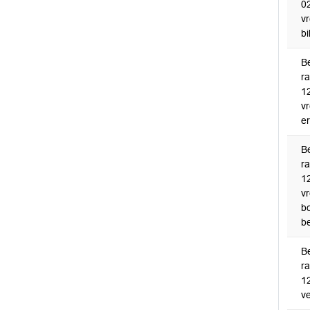
0
v
bi
B
r
1
v
e
B
r
1
v
b
be
B
r
12
v