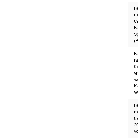
B
r
0
B
S
(
B
r
0
v
v
K
W
B
r
0
2
v