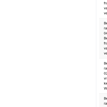
fr
v
ve
B
r
0
B
fr
v
ve
B
r
0
v
k
W
B
r