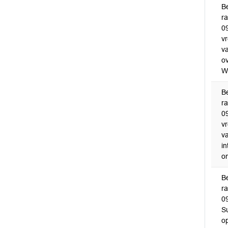
B
r
0
v
v
ov
W
B
r
0
v
v
in
o
B
r
0
S
o