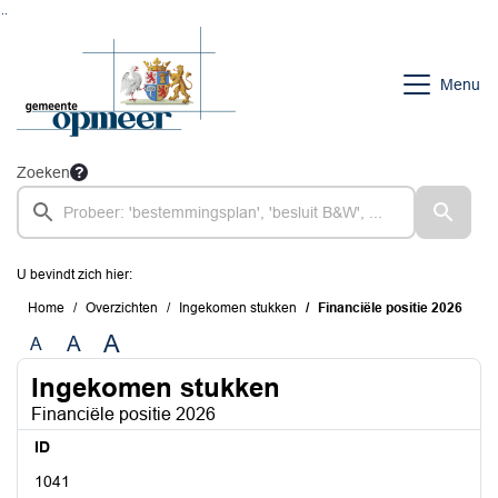
Ga naar de inhoud van deze pagina
Ga naar het zoeken
Ga naar het menu
Menu
Zoeken
U bevindt zich hier:
Home
Overzichten
Ingekomen stukken
Financiële positie 2026
A
A
A
Ingekomen stukken
Financiële positie 2026
ID
1041