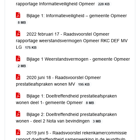
rapportage Informatieveiligheid Opmeer
228 KB
Bijlage 1: Informatieveiligheid – gemeente Opmeer
8 MB
2022 februari 17 - Raadsvoorstel Opmeer
rapportage weerstandsvermogen Opmeer RKC DEF MV
LG
175 KB
Bijlage 1 Weerstandsvermogen - gemeente Opmeer
2 MB
2020 juni 18 - Raadsvoorstel Opmeer
prestatieafspraken wonen MV
195 KB
Bijlage 1: Doeltreffendheid prestatieafspraken
wonen deel 1- gemeente Opmeer
8 MB
Bijlage 2: Doeltreffendheid prestatieafspraken
wonen - deel 2 Nota van bevindingen
3 MB
2019 juni 5 - Raadsvoorstel rekenkamercommissie
rapport doeltreffendheid samenwerking in de jeugdhulp