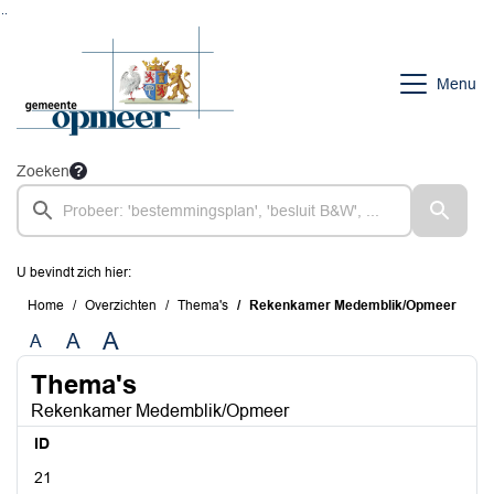
Ga naar de inhoud van deze pagina
Ga naar het zoeken
Ga naar het menu
Menu
Zoeken
U bevindt zich hier:
Home
Overzichten
Thema's
Rekenkamer Medemblik/Opmeer
A
A
A
Thema's
Rekenkamer Medemblik/Opmeer
ID
21