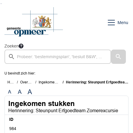
Ga naar de inhoud van deze pagina
Ga naar het zoeken
Ga naar het menu
Menu
Zoeken
U bevindt zich hier:
Home
Overzichten
Ingekomen stukken
Herinnering: Steunpunt Erfgoedteam Zomerexcursie
A
A
A
Ingekomen stukken
Herinnering: Steunpunt Erfgoedteam Zomerexcursie
ID
984