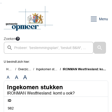
Ga naar de inhoud van deze pagina
Ga naar het zoeken
Ga naar het menu
Menu
Zoeken
U bevindt zich hier:
Home
Overzichten
Ingekomen stukken
IRONMAN Westfriesland: komt u ook?
A
A
A
Ingekomen stukken
IRONMAN Westfriesland: komt u ook?
ID
982