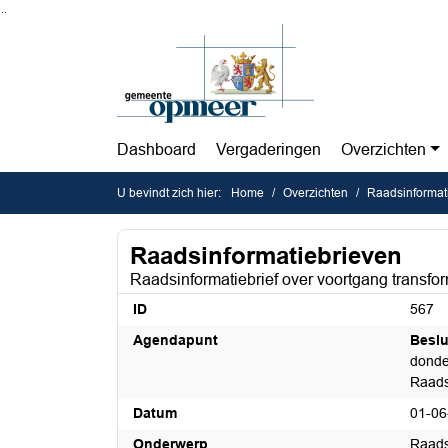
Ga naar de inhoud van deze pagina
Ga naar het zoeken
Ga naar het menu
Dashboard
Vergaderingen
Overzichten
U bevindt zich hier:
Home
Overzichten
Raadsinformat
Raadsinformatiebrieven
Raadsinformatiebrief over voortgang transfor
ID
567
Agendapunt
Beslu
donde
Raads
Datum
01-06
Onderwerp
Raads