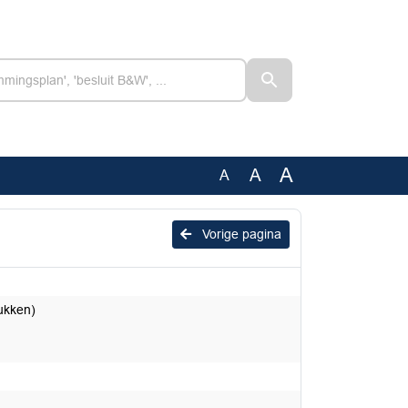
A
A
A
Vorige pagina
tukken)