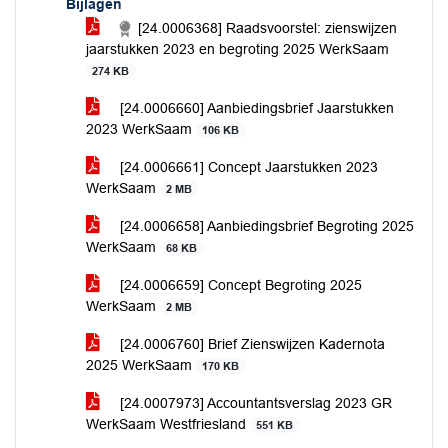
Bijlagen
[24.0006368] Raadsvoorstel: zienswijzen
jaarstukken 2023 en begroting 2025 WerkSaam
274 KB
[24.0006660] Aanbiedingsbrief Jaarstukken
2023 WerkSaam
106 KB
[24.0006661] Concept Jaarstukken 2023
WerkSaam
2 MB
[24.0006658] Aanbiedingsbrief Begroting 2025
WerkSaam
68 KB
[24.0006659] Concept Begroting 2025
WerkSaam
2 MB
[24.0006760] Brief Zienswijzen Kadernota
2025 WerkSaam
170 KB
[24.0007973] Accountantsverslag 2023 GR
WerkSaam Westfriesland
551 KB