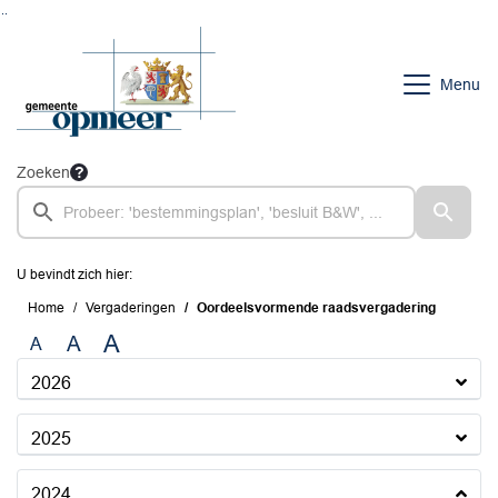
Ga naar de inhoud van deze pagina
Ga naar het zoeken
Ga naar het menu
Menu
Zoeken
U bevindt zich hier:
Home
Vergaderingen
Oordeelsvormende raadsvergadering
A
A
A
2026
2025
2024