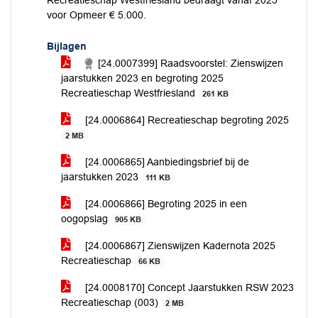
Recreatieschap Westfriesland bedraagt vanaf 2025
voor Opmeer € 5.000.
Bijlagen
[24.0007399] Raadsvoorstel: Zienswijzen
jaarstukken 2023 en begroting 2025
Recreatieschap Westfriesland
261 KB
[24.0006864] Recreatieschap begroting 2025
2 MB
[24.0006865] Aanbiedingsbrief bij de
jaarstukken 2023
111 KB
[24.0006866] Begroting 2025 in een
oogopslag
905 KB
[24.0006867] Zienswijzen Kadernota 2025
Recreatieschap
66 KB
[24.0008170] Concept Jaarstukken RSW 2023
Recreatieschap (003)
2 MB