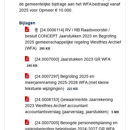
de gemeentelijke bijdrage aan het WFA bedraagt vanaf
2025 voor Opmeer € 10.000.
Bijlagen
[24.0006114] RV / RB Raadsvoorstel /
besluit CONCEPT Jaarstukken 2023 en Begroting
2025 gemeenschappelijke regeling Westfries Archief
(WFA)
280 KB
[24.0007000] Jaarstukken 2023 GR WFA
248 KB
[24.0007297] Begroting 2025 en
meerjarenraming 2025-2028 WFA (met kleine
tekstuele wijzigingen)
223 KB
[24.0008153] Gewaarmerkte Jaarrekening
2023 Westfries Archief accountant
accountantsverslag (jaarverslag, jaarstukken)
5 MB
[24.0007005] Beoogde personeelsplaning en
salarisbegroting beleidsplan 2024-2027 GR WFA