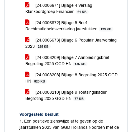
[24.0006671] Bijlage 4 Verslag
Klankbordgroep Financiën
61 KB
[24.0006672] Bijlage 5 Brief
Rechtmatigheidsverklaring jaarstukken
129 KB
[24.0006673] Bijlage 6 Populair Jaarverslag
2023
225 KB
[24.0008209] Bijlage 7 Aanbiedingsbrief
Begroting 2025 GGD HN
136 KB
[24.0008208] Bijlage 8 Begroting 2025 GGD
HN
820 KB
[24.0008210] Bijlage 9 Toetsingskader
Begroting 2025 GGD HN
77 KB
Voorgesteld besluit
1. Een positieve zienswijze af te geven op de
jaarstukken 2023 van GGD Hollands Noorden met de