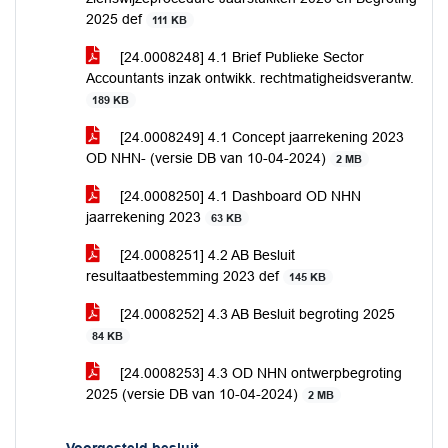
2025 def
111 KB
[24.0008248] 4.1 Brief Publieke Sector
Accountants inzak ontwikk. rechtmatigheidsverantw.
189 KB
[24.0008249] 4.1 Concept jaarrekening 2023
OD NHN- (versie DB van 10-04-2024)
2 MB
[24.0008250] 4.1 Dashboard OD NHN
jaarrekening 2023
63 KB
[24.0008251] 4.2 AB Besluit
resultaatbestemming 2023 def
145 KB
[24.0008252] 4.3 AB Besluit begroting 2025
84 KB
[24.0008253] 4.3 OD NHN ontwerpbegroting
2025 (versie DB van 10-04-2024)
2 MB